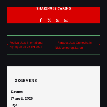
SHARING IS CARING
Facebook
X
WhatsApp
E-
mail
Festival Jazz International
Paradox Jazz Orchestra in
Nijmegen 25-26 okt 2024
Nick Vollebregt Laren
GEGEVENS
Datum:
17 april, 2025
Tijd: