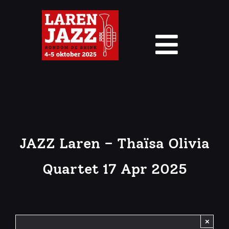
Ga
naar
inhoud
Toggl
Navig
Home
Locaties
JAZZ Laren – Thaïsa Olivia
Laren Jazz – Line-Up 2026
Quartet 17 Apr 2025
Jazz Kalender Laren
Jury
×
Contact