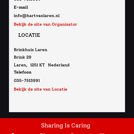
E-mail
info@hartvanlaren.nl
Bekijk de site van Organisator
LOCATIE
Brinkhuis Laren
Brink 29
Laren
,
1251 KT
Nederland
Telefoon
035-7513991
Bekijk de site van Locatie
Sharing Is Caring