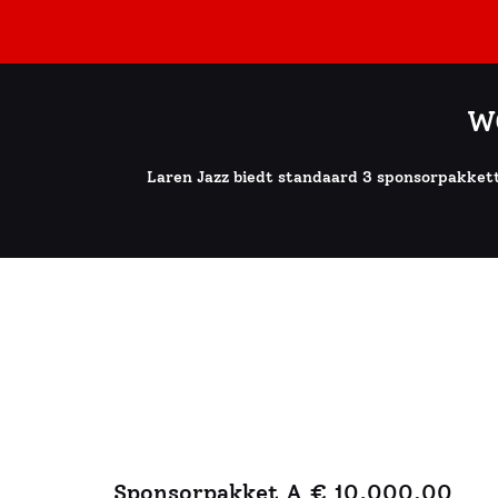
Wij zijn sinds enkele jaren met ons kantoor ge
plaatsvinden. Jazz playlists klinken vaak doo
wij ons daarom graag aan Jazz Laren.
W
David Oyens
,
Sore Invest
Laren Jazz biedt standaard 3 sponsorpakket
Sponsorpakket A € 10.000,00