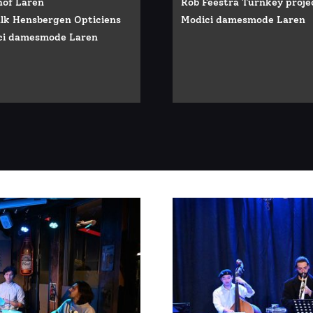
hof Laren
Rob Feestra Turnkey proje
lk Hensbergen Opticiens
Modici damesmode Laren
ci damesmode Laren