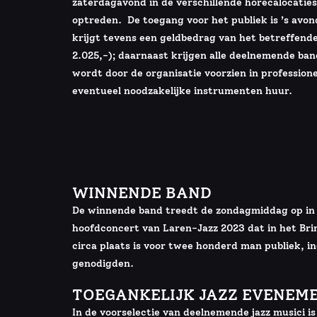
zaterdagavond in de verschillende horecalocaties
optreden. De toegang voor het publiek is ’s avo
krijgt tevens een geldbedrag van het betreffende
2.025,-); daarnaast krijgen alle deelnemende ba
wordt door de organisatie voorzien in professione
eventueel noodzakelijke instrumenten huur.
WINNENDE BAND
De winnende band treedt de zondagmiddag op in
hoofdconcert van Laren-Jazz 2023 dat in het Bri
circa plaats is voor twee honderd man publiek, in
genodigden.
TOEGANKELIJK JAZZ EVENEM
In de voorselectie van deelnemende jazz musici i