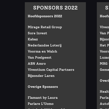
SPONSORS 2022
S
Hoofdsponsors 2022
Hoof
Mirage Retail Group
Viven
Sore Invest
Van P
Kabaz
Bijzo
Nederlandse Loterij
Het P
Voorma en Walch
Voor
Van Poelgeest
Luza
ABN Amro
MRG –
Viventium Capital Partners
Geme
Bijzonder Laren
Over
Overige Sponsors
Healt
Flamant by Laura
Parl
Parlare L’Uomo
Auto