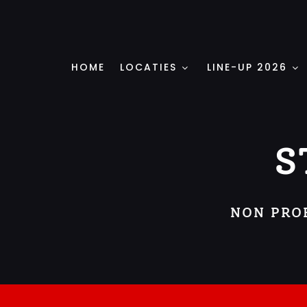
Ga
naar
inhoud
HOME
LOCATIES
LINE-UP 2026
S
NON PROF