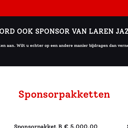
vestigd in Laren haast pal aan de Brink en kijken dagelijks uit 
r ons kantoor, vaak op de vrijdagmiddag. Als grote liefhebbers 
ORD OOK SPONSOR VAN LAREN JAZ
ten aan. Wilt u echter op een andere manier bijdragen dan ver
Sponsorpakketten
Sponsorpakket B € 5.000,00