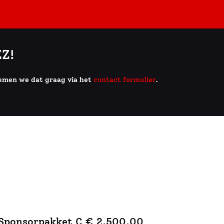
op de fraaie locaties waar dit evenement gaat
van de Jazz muziek en het dorp Laren verbinden
Z!
nemen we dat graag via het
contact formulier
.
Sponsorpakket C € 2.500,00