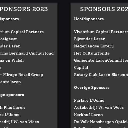
PONSORS 2023
SPONSORS 20
dsponsors
Hoofdsponsors
tium Capital Partners
Viventium Capital Partner
oelgeest
Bijzonder Laren
nder Laren
Nederlandse Loterij
rins Bernhard Cultuurfond
Het Cultuurfonds
ma en Walch
Gemeente LarenCommitte
c
Capital
 Mirage Retail Groep
Rotary Club Laren Blaricu
ente laren
Overige Sponsors
ige sponsors
Parlare L’Uomo
h Plus Laren
Autobedrijf W. van Wees
are L’Uomo
Kerkhof Laren
bedrijf W. van Wees
De Valk Hensbergen Optici