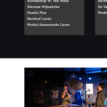
Autobedrijf W. van Wees
Kerk
Siersma Wijnadvies
De Va
Health Plus
Modi
Kerkhof Laren
Modici damesmode Laren