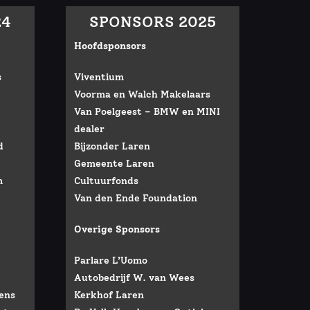
24
SPONSORS 2025
Hoofdsponsors
s
Viventium
Voorma en Walch Makelaars
Van Poelgeest – BMW en MINI
dealer
d
Bijzonder Laren
Gemeente Laren
m
Cultuurfonds
Van den Ende Foundation
Overige Sponsors
Parlare L’Uomo
Autobedrijf W. van Wees
ens
Kerkhof Laren