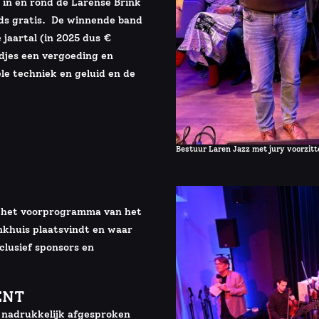
 in en rond de Larense Brink
nds gratis. De winnende band
 jaartal (in 2025 dus €
ndjes een vergoeding en
le techniek en geluid en de
Bestuur Laren Jazz met jury voorzitt
 het voorprogramma van het
nkhuis plaatsvindt en waar
clusief sponsors en
ENT
s nadrukkelijk afgesproken