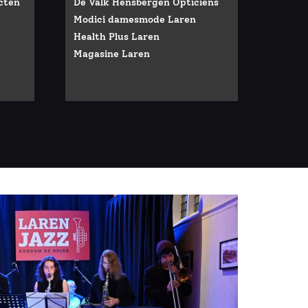
cten
De Valk Hensbergen Opticiens
Modici damesmode Laren
Health Plus Laren
Magasine Laren