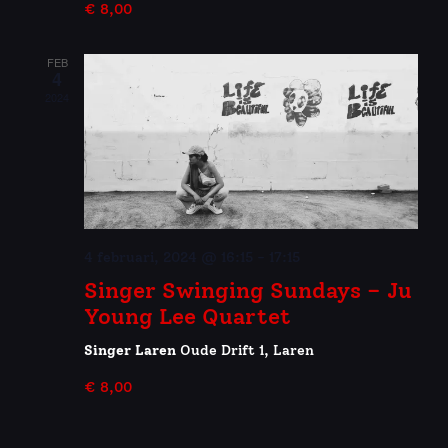
€ 8,00
FEB
4
2024
4 februari, 2024 @ 16:15
-
17:15
Singer Swinging Sundays – Ju
Young Lee Quartet
Singer Laren
Oude Drift 1, Laren
€ 8,00