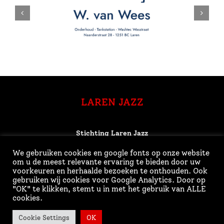
LAREN JAZZ
Stichting Laren Jazz
p/a Brinkhuis Laren
We gebruiken cookies en google fonts op onze website
Contactpersoon: Leon Schouten
om u de meest relevante ervaring te bieden door uw
Brink 29
voorkeuren en herhaalde bezoeken te onthouden. Ook
gebruiken wij cookies voor Google Analytics. Door op
1251 KT Laren
"OK" te klikken, stemt u in met het gebruik van ALLE
T. 06-46943971
cookies.
E.
info@laren-jazz.nl
Cookie Settings
OK