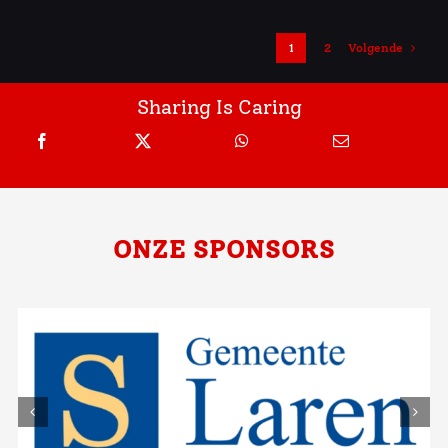
1
2
Volgende
Sharing Is Caring
ONZE SPONSORS